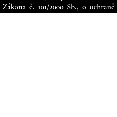
Zákona č. 101/2000 Sb., o ochraně
osobních údajů a o změně některých
zákonů, ve znění pozdějších
předpisů a od 25.5. 2018 též o
Obecném nařízení o ochraně
osobních údajů EU (2016/679) -
GDPR.
Jedná se o jméno, telefonní
číslo, e-mail, adresu a další
informace poskytnuté mi klientem.
Přístup k těmto údajům nemá žádná
další osoba.